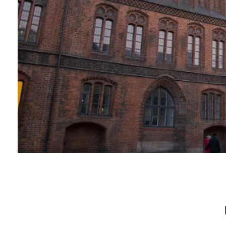
Tische & Bänke
Vitrinen
Wandboards