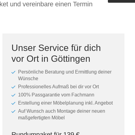
et und vereinbare einen Termin
Outdoorküche der Produktlinie
Ultima
barer Schreibtisch
Unser Service für dich
vor Ort in Göttingen
Persönliche Beratung und Ermittlung deiner
Wünsche
Professionelles Aufmaß bei dir vor Ort
100% Passgarantie vom Fachmann
Erstellung einer Möbelplanung inkl. Angebot
Auf Wunsch auch Montage deiner neuen
maßgefertigten Möbel
Rundumpaket für 139 €