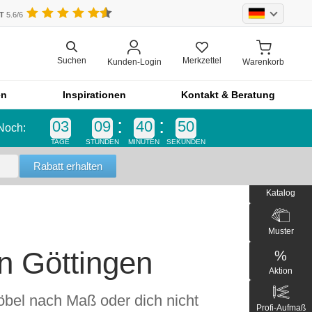
UT
5.6/6
Merkzettel
Suchen
Kunden-Login
Warenkorb
en
Inspirationen
Kontakt & Beratung
03
09
40
49
Noch:
Einzelteil
TAGE
STUNDEN
MINUTEN
SEKUNDEN
Einzelteil
Blende
Katalog
bel
Front
Schrankfront
Muster
Küchenfront
n Göttingen
%
Outdoor-Küche
Aktion
Outdoorküche der Produktlinie
öbel nach Maß oder dich nicht
Selection
Profi-Aufmaß