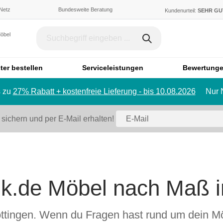
 Netz
Bundesweite Beratung
Kundenurteil:
SEHR G
Möbel
ter bestellen
Serviceleistungen
Bewertung
 zu
27% Rabatt + kostenfreie Lieferung - bis 10.08.2026
Nur 
Dachschräge & Treppe
Bett
Schrank mit Schräge
Einzelbett
 sichern und per E-Mail erhalten!
Regal mit Schräge
Doppelbett
Eckschrank mit Schräge
Polstermö
Schiebetür für Dachschräge
Sofa
Badmöbel
Ecksofa
k.de Möbel nach Maß i
Badezimmerschrank
Sessel
Badregal
Hocker
Spiegelschrank
Schlafsofa
 Göttingen. Wenn du Fragen hast rund um dein M