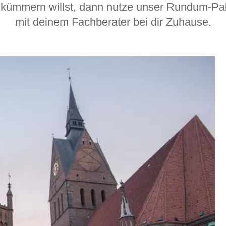
Schlafsessel
kümmern willst, dann nutze unser Rundum-Pak
Schiebetür
mit deinem Fachberater bei dir Zuhause.
Tisch
Schiebetür als Raumteiler
Schiebetür vor einer Nische
Schreibtisch
Schiebetür als Durchgangstür
höhenverstell
Schiebetür für Dachschräge
Couchtisch
olz