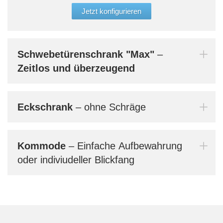
glei
Jetzt konfigurieren
Aufb
werd
Bern
Schwebetürenschrank
"Max"
–
dein
Zeitlos und überzeugend
Eckschrank
– ohne Schräge
Mi
Kommode
– Einfache Aufbewahrung
oder indiviudeller Blickfang
Au