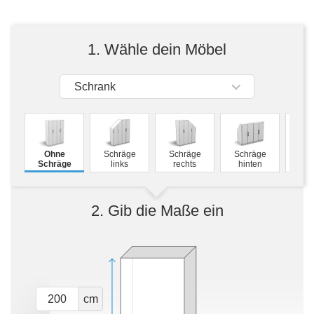
Tische & Bänke
Vitrinen
1. Wähle dein Möbel
Wandboards
Schrank
M
Ohne
Schräge
Schräge
Schräge
Schw
Schräge
links
rechts
hinten
2. Gib die Maße ein
cm