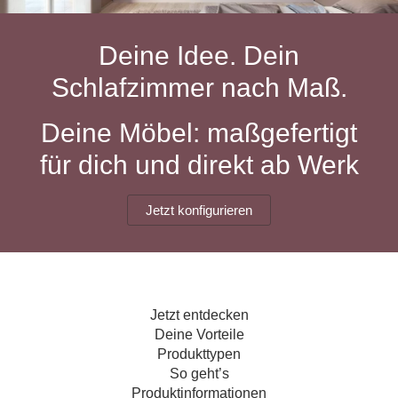
Hängeboard
Massivholzschrank
Badezimmerschrank
Outdoor-
Doppelbett
Fronten renovieren
White Living
Kommode
Küche
Schuhschrank
Badregal
Deine Idee. Dein
Polstermöbel
TV-Möbel
Hängeschrank
Spiegelschrank
Outdoorküche
Für Dachschrägen
Schlafzimmer nach Maß.
Sideboard
Sofa
der
aus
Produktlinie
Ecksofa
Hängeboards
Massivholz
Selection
Deine Möbel: maßgefertigt
Sessel
Outdoorküche
für dich und direkt ab Werk
Hocker
Kommoden
der
Schlafsofa
Produktlinie
Ultima
Massivholz-Schränke & -Regale
Schlafsessel
Jetzt konfigurieren
Regale
Schiebetüren
Jetzt entdecken
Sideboards
Deine Vorteile
Produkttypen
Sofas & Schlafsofas
So geht’s
Produktinformationen