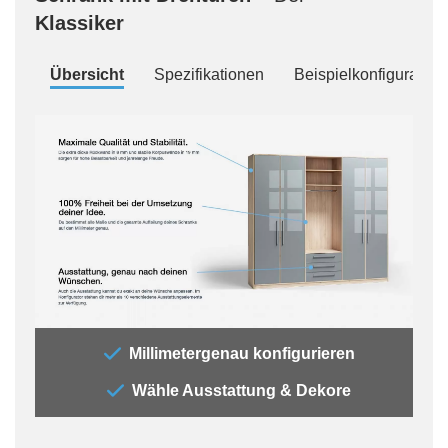
Klassiker
Übersicht
Spezifikationen
Beispielkonfiguration
„Der
Millimetergenau konfigurieren
„All
Wähle Ausstattung & Dekore
jede
Auss
der 