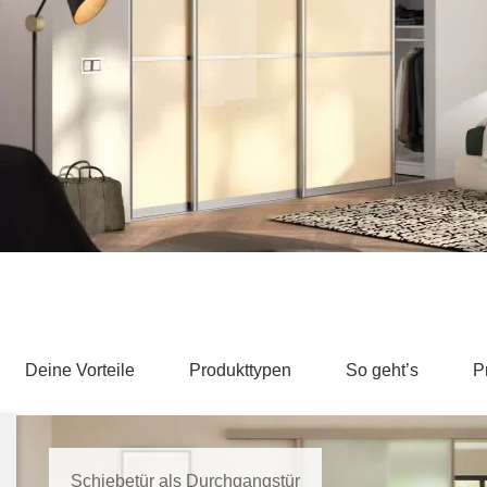
Schlafsessel
Schiebetür
Tisch
Schiebetür als Raumteiler
Schiebetür vor einer Nische
Schreibtisch
Schiebetür als Durchgangstür
höhenverstell
Schiebetür für Dachschräge
Couchtisch
olz
Deine Vorteile
Produkttypen
So geht’s
P
Schiebetür als Durchgangstür