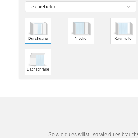
Tische & Bänke
Schiebetür
Vitrinen
Wandboards
Durchgang
Nische
Raumteiler
Dachschräge
So wie du es willst - so wie du es brauc