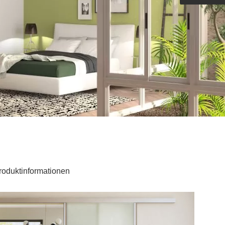
Outdoorküche der Produktlinie
Ultima
barer Schreibtisch
roduktinformationen