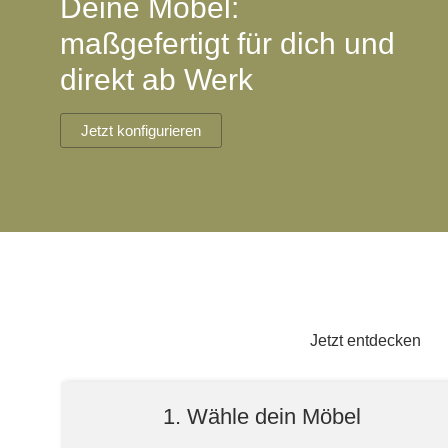
Deine Möbel:
Lowboard
Einbauschrank
Sideboard
Vitrine
Fronten renovieren
White Living
maßgefertigt für dich und
Highboard
Eckschrank
direkt ab Werk
Hängeboard
Für Dachschrägen
Massivholzschrank
Kommode
Schuhschrank
Hängeboards
Jetzt konfigurieren
TV-Möbel
Hängeschrank
Sideboard aus Massivh
Kommoden
Massivholz-Schränke & -Regale
Regale
Schiebetüren
Jetzt entdecken
Sideboards
1. Wähle dein Möbel
Sofas & Schlafsofas