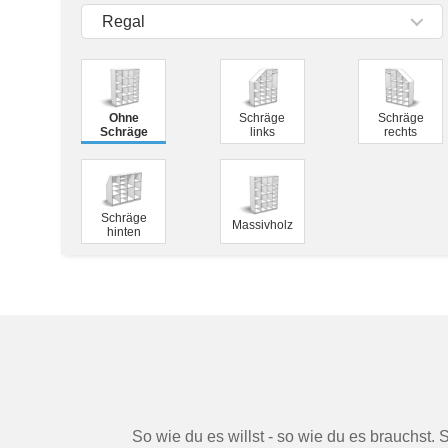
Tische & Bänke
Regal
Vitrinen
Wandboards
Ohne
Schräge
Schräge
Schräge
links
rechts
Schräge
Massivholz
hinten
So wie du es willst - so wie du es brauchst. 