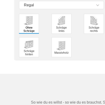
Tische & Bänke
Regal
Vitrinen
Wandboards
Ohne
Schräge
Schräge
Schräge
links
rechts
Schräge
Massivholz
hinten
So wie du es willst - so wie du es brauchst. 