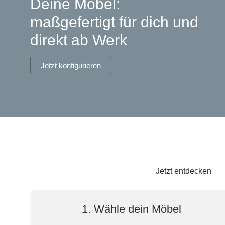
Deine Möbel:
Lowboard
Einbauschrank
Sideboard
Vitrine
Fronten renovieren
White Living
maßgefertigt für dich und
Highboard
Eckschrank
direkt ab Werk
Hängeboard
Für Dachschrägen
Massivholzschrank
Kommode
Schuhschrank
Hängeboards
Jetzt konfigurieren
TV-Möbel
Hängeschrank
Sideboard aus Massivh
Kommoden
Massivholz-Schränke & -Regale
Regale
Schiebetüren
Jetzt entdecken
Sideboards
1. Wähle dein Möbel
Sofas & Schlafsofas