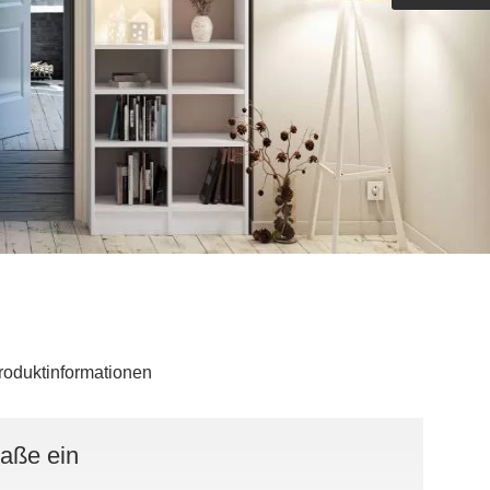
Outdoorküche der Produktlinie
Ultima
barer Schreibtisch
roduktinformationen
Maße ein