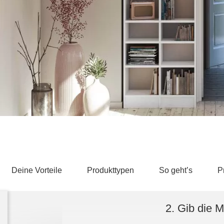
Schlafsessel
Schiebetür
Tisch
Schiebetür als Raumteiler
Schiebetür vor einer Nische
Schreibtisch
Schiebetür als Durchgangstür
höhenverstell
Schiebetür für Dachschräge
Couchtisch
olz
Deine Vorteile
Produkttypen
So geht’s
P
2. Gib die 