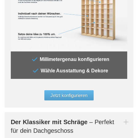
„Bei
Millimetergenau konfigurieren
brau
Wähle Ausstattung & Dekore
dies
deine
Deko
eine
Jetzt konfigurieren
Konf
und 
Größ
aufg
Der Klassiker mit Schräge
– Perfekt
auch
für dein Dachgeschoss
verg