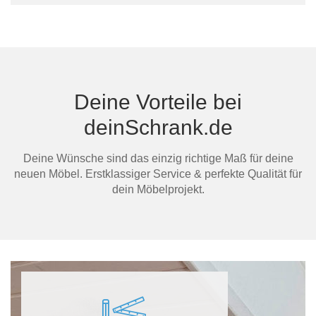
Bern
dein
Deine Vorteile bei
Mi
deinSchrank.de
Deine Wünsche sind das einzig richtige Maß für deine
neuen Möbel. Erstklassiger Service & perfekte Qualität für
dein Möbelprojekt.
Au
Ma