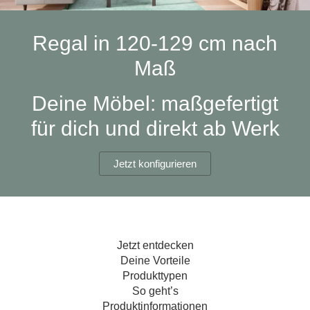
Hängeboard
Massivholzschrank
Badezimmerschrank
Outdoor-
Doppelbett
Fronten renovieren
White Living
Kommode
Küche
Schuhschrank
Badregal
Regal in 120-129 cm nach
Polstermöbel
TV-Möbel
Hängeschrank
Spiegelschrank
Outdoorküche
Für Dachschrägen
Maß
Sideboard
Sofa
der
aus
Produktlinie
Ecksofa
Hängeboards
Massivholz
Selection
Deine Möbel: maßgefertigt
Sessel
Outdoorküche
für dich und direkt ab Werk
Hocker
Kommoden
der
Schlafsofa
Produktlinie
Ultima
Massivholz-Schränke & -Regale
Schlafsessel
Jetzt konfigurieren
Regale
Schiebetüren
Jetzt entdecken
Sideboards
Deine Vorteile
Produkttypen
Sofas & Schlafsofas
So geht’s
Produktinformationen