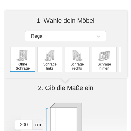
Tische & Bänke
Vitrinen
1. Wähle dein Möbel
Wandboards
Regal
Ohne
Schräge
Schräge
Schräge
Mass
Schräge
links
rechts
hinten
2. Gib die Maße ein
cm