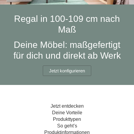
Hängeboard
Massivholzschrank
Badezimmerschrank
Outdoor-
Doppelbett
Fronten renovieren
White Living
Kommode
Küche
Schuhschrank
Badregal
Regal in 100-109 cm nach
Polstermöbel
TV-Möbel
Hängeschrank
Spiegelschrank
Outdoorküche
Für Dachschrägen
Maß
Sideboard
Sofa
der
aus
Produktlinie
Ecksofa
Hängeboards
Massivholz
Selection
Deine Möbel: maßgefertigt
Sessel
Outdoorküche
für dich und direkt ab Werk
Hocker
Kommoden
der
Schlafsofa
Produktlinie
Ultima
Massivholz-Schränke & -Regale
Schlafsessel
Jetzt konfigurieren
Regale
Schiebetüren
Jetzt entdecken
Sideboards
Deine Vorteile
Produkttypen
Sofas & Schlafsofas
So geht’s
Produktinformationen