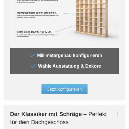
„Bei
Millimetergenau konfigurieren
brau
Wähle Ausstattung & Dekore
dies
deine
Deko
eine
Jetzt konfigurieren
Konf
und 
Größ
aufg
Der Klassiker mit Schräge
– Perfekt
auch
für dein Dachgeschoss
verg