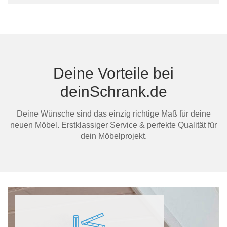
Bern
dein
Deine Vorteile bei
Mi
deinSchrank.de
Deine Wünsche sind das einzig richtige Maß für deine
neuen Möbel. Erstklassiger Service & perfekte Qualität für
dein Möbelprojekt.
Au
Ma