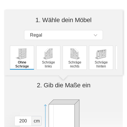
Tische & Bänke
Vitrinen
1. Wähle dein Möbel
Wandboards
Regal
Ohne
Schräge
Schräge
Schräge
Mass
Schräge
links
rechts
hinten
2. Gib die Maße ein
cm