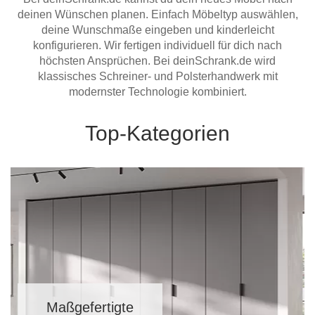
Hängeboard
deinen Wünschen planen. Einfach Möbeltyp auswählen,
Massivholzschrank
Badezimmerschrank
Outdoor-
Doppelbett
Fronten renovieren
White Living
deine Wunschmaße eingeben und kinderleicht
Kommode
Küche
Schuhschrank
Badregal
konfigurieren. Wir fertigen individuell für dich nach
Polstermöbel
TV-Möbel
Hängeschrank
Spiegelschrank
Outdoorküche
Für Dachschrägen
höchsten Ansprüchen. Bei deinSchrank.de wird
Sideboard
Sofa
der
klassisches Schreiner- und Polsterhandwerk mit
aus
Produktlinie
Ecksofa
Hängeboards
modernster Technologie kombiniert.
Massivholz
Selection
Sessel
Outdoorküche
Hocker
Kommoden
Top-Kategorien
der
Schlafsofa
Produktlinie
Ultima
Massivholz-Schränke & -Regale
Schlafsessel
Regale
Schiebetüren
Sideboards
Sofas & Schlafsofas
Maßgefertigte