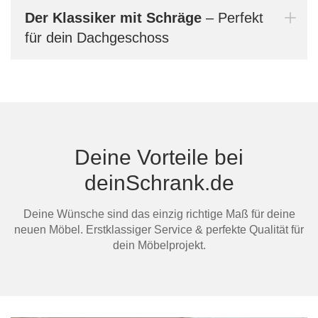
aufg
Der Klassiker mit Schräge
– Perfekt
auch
für dein Dachgeschoss
verg
Bern
dein
Deine Vorteile bei
Mi
deinSchrank.de
Deine Wünsche sind das einzig richtige Maß für deine
neuen Möbel. Erstklassiger Service & perfekte Qualität für
dein Möbelprojekt.
Au