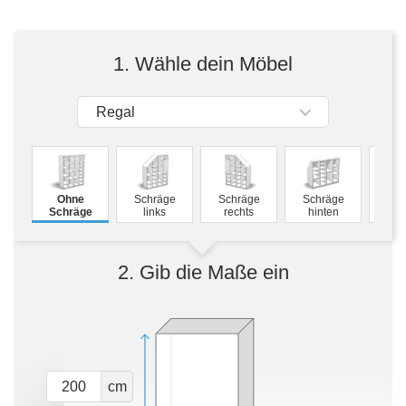
Tische & Bänke
Vitrinen
1. Wähle dein Möbel
Wandboards
Regal
Ohne
Schräge
Schräge
Schräge
Mass
Schräge
links
rechts
hinten
2. Gib die Maße ein
cm