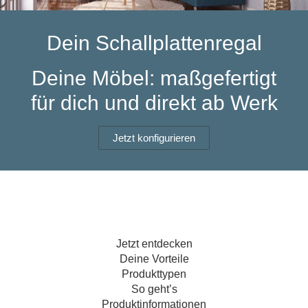
Hängeboard
Massivholzschrank
Badezimmerschrank
Outdoor-
Doppelbett
Fronten renovieren
White Living
Kommode
Küche
Schuhschrank
Badregal
Dein Schallplattenregal
Polstermöbel
TV-Möbel
Hängeschrank
Spiegelschrank
Outdoorküche
Für Dachschrägen
Sideboard
Sofa
der
Deine Möbel: maßgefertigt
aus
Produktlinie
Ecksofa
Hängeboards
Massivholz
Selection
für dich und direkt ab Werk
Sessel
Outdoorküche
Hocker
Kommoden
der
Jetzt konfigurieren
Schlafsofa
Produktlinie
Ultima
Massivholz-Schränke & -Regale
Schlafsessel
Regale
Schiebetüren
Jetzt entdecken
Sideboards
Deine Vorteile
Produkttypen
Sofas & Schlafsofas
So geht’s
Produktinformationen