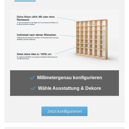
„Bei
Millimetergenau konfigurieren
brau
Wähle Ausstattung & Dekore
dies
deine
Deko
eine
Jetzt konfigurieren
Konf
und 
Größ