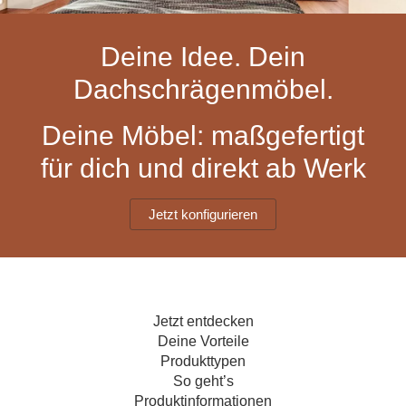
Hängeboard
Massivholzschrank
Badezimmerschrank
Outdoor-
Doppelbett
Fronten renovieren
White Living
Kommode
Küche
Schuhschrank
Badregal
Deine Idee. Dein
Polstermöbel
TV-Möbel
Hängeschrank
Spiegelschrank
Outdoorküche
Für Dachschrägen
Dachschrägenmöbel.
Sideboard
Sofa
der
aus
Produktlinie
Ecksofa
Hängeboards
Massivholz
Selection
Deine Möbel: maßgefertigt
Sessel
Outdoorküche
für dich und direkt ab Werk
Hocker
Kommoden
der
Schlafsofa
Produktlinie
Ultima
Massivholz-Schränke & -Regale
Schlafsessel
Jetzt konfigurieren
Regale
Schiebetüren
Jetzt entdecken
Sideboards
Deine Vorteile
Produkttypen
Sofas & Schlafsofas
So geht’s
Produktinformationen