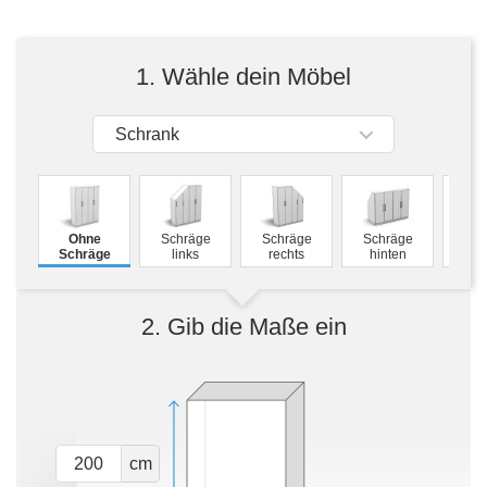
Tische & Bänke
Vitrinen
1. Wähle dein Möbel
Wandboards
Schrank
M
Ohne
Schräge
Schräge
Schräge
Schw
Schräge
links
rechts
hinten
2. Gib die Maße ein
cm