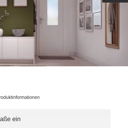
Outdoorküche der Produktlinie
Ultima
barer Schreibtisch
roduktinformationen
Maße ein