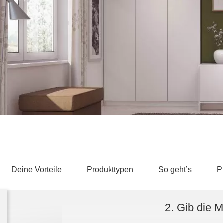
Schlafsessel
Schiebetür
Tisch
Schiebetür als Raumteiler
Schiebetür vor einer Nische
Schreibtisch
Schiebetür als Durchgangstür
höhenverstell
Schiebetür für Dachschräge
Couchtisch
olz
Deine Vorteile
Produkttypen
So geht’s
P
2. Gib die 