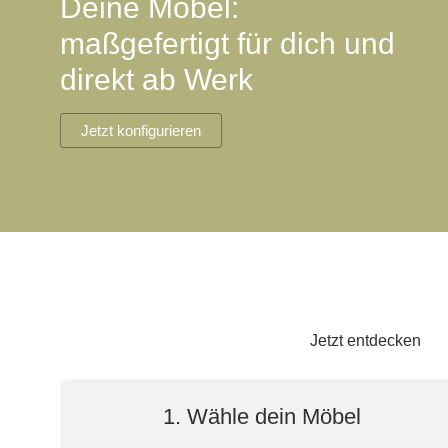
Deine Möbel:
Lowboard
Einbauschrank
Sideboard
Vitrine
Fronten renovieren
White Living
maßgefertigt für dich und
Highboard
Eckschrank
direkt ab Werk
Hängeboard
Für Dachschrägen
Massivholzschrank
Kommode
Schuhschrank
Hängeboards
Jetzt konfigurieren
TV-Möbel
Hängeschrank
Sideboard aus Massivh
Kommoden
Massivholz-Schränke & -Regale
Regale
Schiebetüren
Jetzt entdecken
Sideboards
1. Wähle dein Möbel
Sofas & Schlafsofas