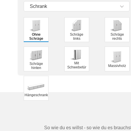
Tische & Bänke
Schrank
Vitrinen
Wandboards
Ohne
Schräge
Schräge
Schräge
links
rechts
Mit
Schräge
Massivholz
Schwebetür
hinten
Hängeschrank
So wie du es willst - so wie du es brauch