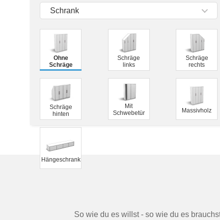
Tische & Bänke
Schrank
Vitrinen
Wandboards
Ohne
Schräge
Schräge
Schräge
links
rechts
Mit
Schräge
Massivholz
Schwebetür
hinten
Hängeschrank
So wie du es willst - so wie du es brauch