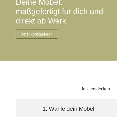
Deine Möbel:
Lowboard
Einbauschrank
Sideboard
Vitrine
Fronten renovieren
White Living
maßgefertigt für dich und
Highboard
Eckschrank
direkt ab Werk
Hängeboard
Für Dachschrägen
Massivholzschrank
Kommode
Schuhschrank
Hängeboards
Jetzt konfigurieren
TV-Möbel
Hängeschrank
Sideboard aus Massivh
Kommoden
Massivholz-Schränke & -Regale
Regale
Schiebetüren
Jetzt entdecken
Sideboards
1. Wähle dein Möbel
Sofas & Schlafsofas