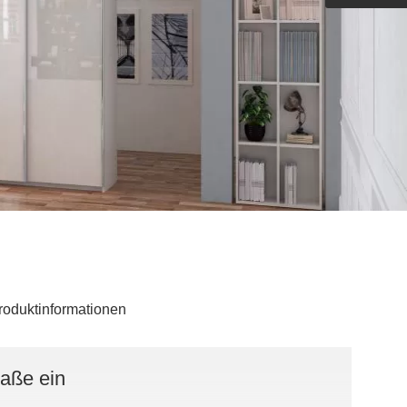
Outdoorküche der Produktlinie
Ultima
barer Schreibtisch
roduktinformationen
Maße ein