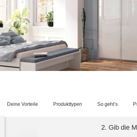
Schlafsessel
Schiebetür
Tisch
Schiebetür als Raumteiler
Schiebetür vor einer Nische
Schreibtisch
Schiebetür als Durchgangstür
höhenverstell
Schiebetür für Dachschräge
Couchtisch
olz
Deine Vorteile
Produkttypen
So geht’s
P
2. Gib die 