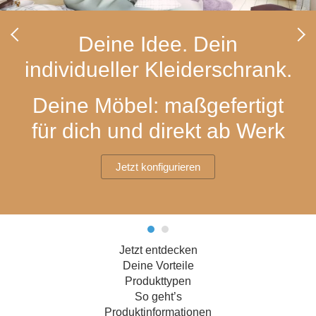
Hängeboard
Massivholzschrank
Badezimmerschrank
Outdoor-
Doppelbett
Fronten renovieren
White Living
Kommode
Küche
Schuhschrank
Badregal
Deine Idee. Dein
Polstermöbel
TV-Möbel
Hängeschrank
Spiegelschrank
Outdoorküche
Für Dachschrägen
individueller Kleiderschrank.
Sideboard
Sofa
der
aus
Produktlinie
Ecksofa
Hängeboards
Massivholz
Selection
Deine Möbel: maßgefertigt
Sessel
Outdoorküche
für dich und direkt ab Werk
Hocker
Kommoden
der
Schlafsofa
Produktlinie
Ultima
Massivholz-Schränke & -Regale
Schlafsessel
Jetzt konfigurieren
Regale
Schiebetüren
Jetzt entdecken
Sideboards
Deine Vorteile
Produkttypen
Sofas & Schlafsofas
So geht’s
Produktinformationen