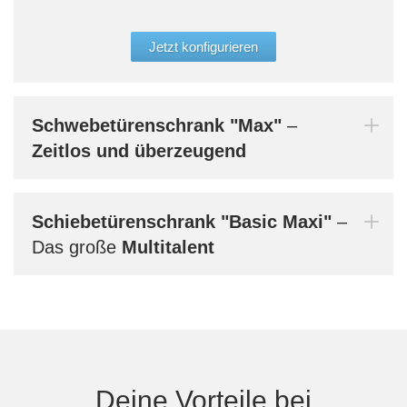
der 
glei
Jetzt konfigurieren
Aufb
werd
Bern
Schwebetürenschrank
"Max"
–
dein
Zeitlos und überzeugend
Schiebetürenschrank
"Basic Maxi"
–
Mi
Das große
Multitalent
Au
Deine Vorteile bei