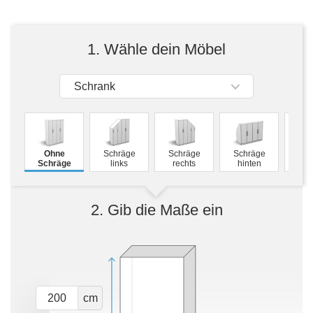
Tische & Bänke
Vitrinen
1. Wähle dein Möbel
Wandboards
Schrank
M
Ohne
Schräge
Schräge
Schräge
Schw
Schräge
links
rechts
hinten
2. Gib die Maße ein
cm