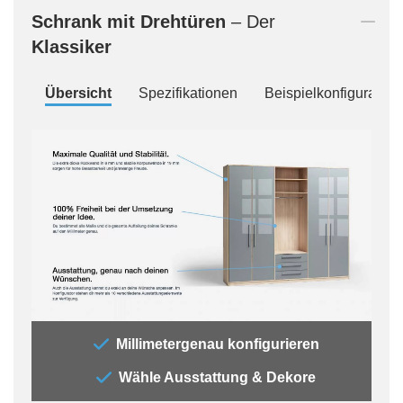
Schrank mit Drehtüren
– Der
Klassiker
Übersicht
Spezifikationen
Beispielkonfiguration
„Der
Millimetergenau konfigurieren
„All
Wähle Ausstattung & Dekore
jede
Auss