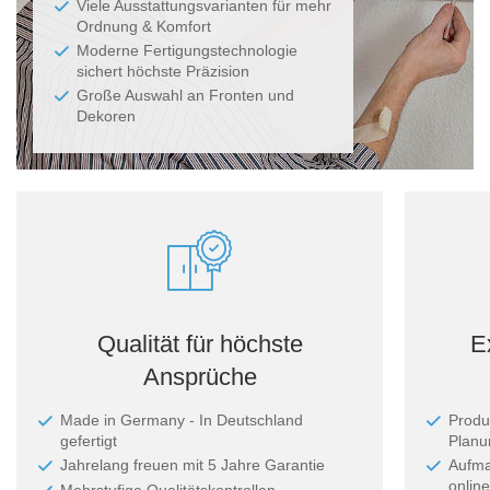
Viele Ausstattungsvarianten für mehr
Ordnung & Komfort
Moderne Fertigungstechnologie
sichert höchste Präzision
Große Auswahl an Fronten und
Dekoren
Qualität für höchste
E
Ansprüche
Made in Germany - In Deutschland
Produ
gefertigt
Planun
Jahrelang freuen mit 5 Jahre Garantie
Aufma
online
Mehrstufige Qualitätskontrollen