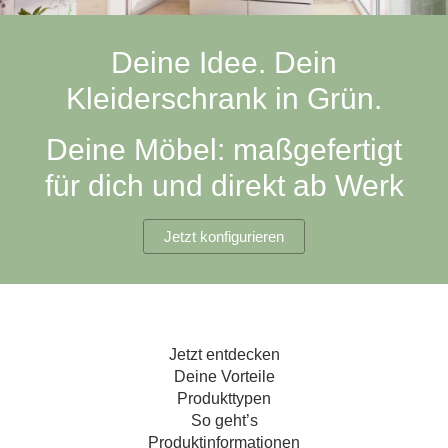
Hängeboard
Massivholzschrank
Badezimmerschrank
Outdoor-
Doppelbett
Fronten renovieren
White Living
Kommode
Küche
Schuhschrank
Badregal
Deine Idee. Dein
Polstermöbel
TV-Möbel
Hängeschrank
Spiegelschrank
Outdoorküche
Für Dachschrägen
Kleiderschrank in Grün.
Sideboard
Sofa
der
aus
Produktlinie
Ecksofa
Hängeboards
Massivholz
Selection
Deine Möbel: maßgefertigt
Sessel
Outdoorküche
für dich und direkt ab Werk
Hocker
Kommoden
der
Schlafsofa
Produktlinie
Ultima
Massivholz-Schränke & -Regale
Schlafsessel
Jetzt konfigurieren
Regale
Schiebetüren
Jetzt entdecken
Sideboards
Deine Vorteile
Produkttypen
Sofas & Schlafsofas
So geht’s
Produktinformationen