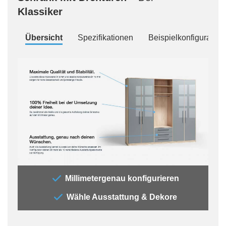
Klassiker
Übersicht
Spezifikationen
Beispielkonfiguration
„Der
Millimetergenau konfigurieren
„All
Wähle Ausstattung & Dekore
jede
Auss
der 