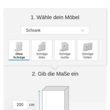
Tische & Bänke
Vitrinen
1. Wähle dein Möbel
Wandboards
Schrank
M
Ohne
Schräge
Schräge
Schräge
Schw
Schräge
links
rechts
hinten
2. Gib die Maße ein
cm