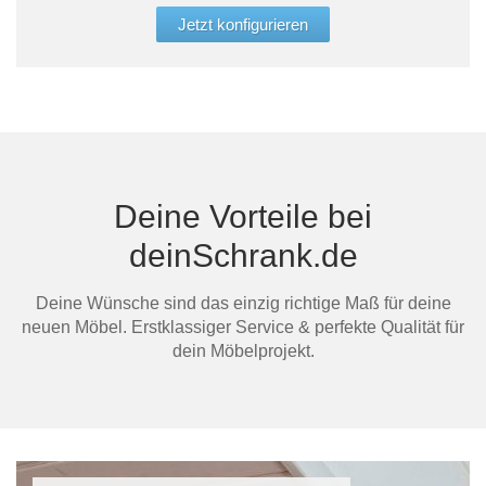
glei
Jetzt konfigurieren
Aufb
werd
Bern
dein
Deine Vorteile bei
Mi
deinSchrank.de
Deine Wünsche sind das einzig richtige Maß für deine
neuen Möbel. Erstklassiger Service & perfekte Qualität für
dein Möbelprojekt.
Au