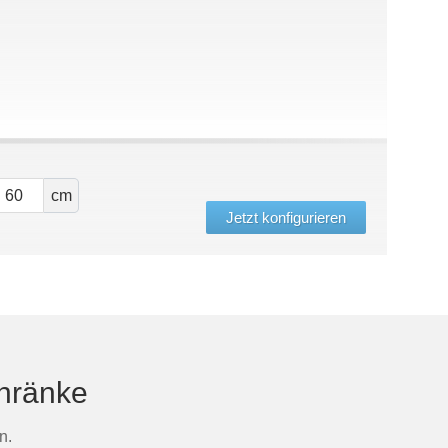
cm
Jetzt konfigurieren
chränke
n.