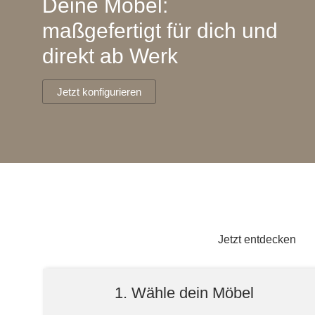
Deine Möbel:
Lowboard
Einbauschrank
Sideboard
Vitrine
Fronten renovieren
White Living
maßgefertigt für dich und
Highboard
Eckschrank
direkt ab Werk
Hängeboard
Für Dachschrägen
Massivholzschrank
Kommode
Schuhschrank
Hängeboards
Jetzt konfigurieren
TV-Möbel
Hängeschrank
Sideboard aus Massivh
Kommoden
Massivholz-Schränke & -Regale
Regale
Schiebetüren
Jetzt entdecken
Sideboards
1. Wähle dein Möbel
Sofas & Schlafsofas