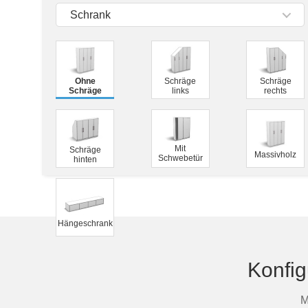
Tische & Bänke
Schrank
Vitrinen
Wandboards
Ohne
Schräge
Schräge
Schräge
links
rechts
Mit
Schräge
Massivholz
Schwebetür
hinten
Hängeschrank
Konfig
M