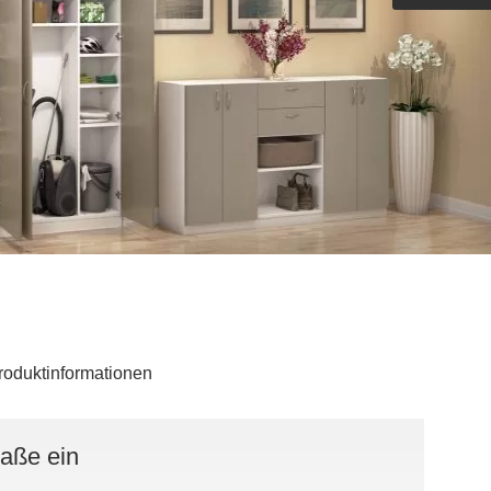
Outdoorküche der Produktlinie
Ultima
barer Schreibtisch
roduktinformationen
Maße ein