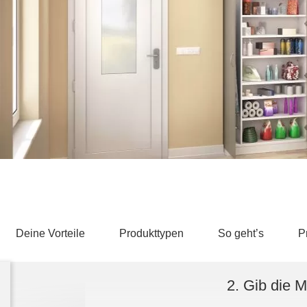
Schlafsessel
Schiebetür
Tisch
Schiebetür als Raumteiler
Schiebetür vor einer Nische
Schreibtisch
Schiebetür als Durchgangstür
höhenverstell
Schiebetür für Dachschräge
Couchtisch
olz
Deine Vorteile
Produkttypen
So geht’s
P
2. Gib die 