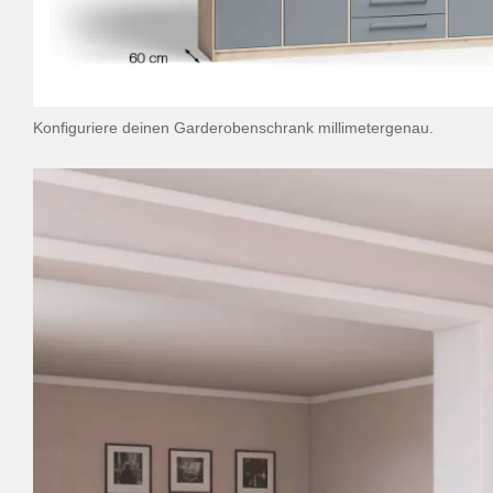
Konfiguriere deinen Garderobenschrank millimetergenau.