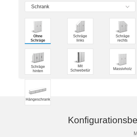
Tische & Bänke
Schrank
Vitrinen
Wandboards
Ohne
Schräge
Schräge
Schräge
links
rechts
Mit
Schräge
Massivholz
Schwebetür
hinten
Hängeschrank
Konfigurationsb
M