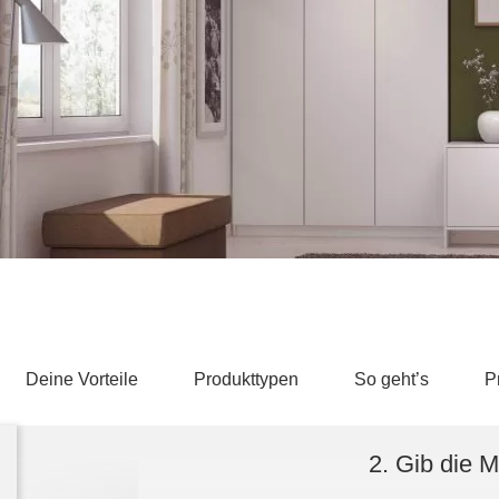
Schlafsessel
Schiebetür
Tisch
Schiebetür als Raumteiler
Schiebetür vor einer Nische
Schreibtisch
Schiebetür als Durchgangstür
höhenverstell
Schiebetür für Dachschräge
Couchtisch
olz
Deine Vorteile
Produkttypen
So geht’s
P
2. Gib die 