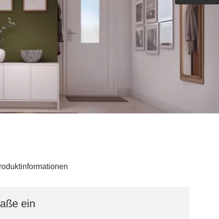
Outdoorküche der Produktlinie
Ultima
barer Schreibtisch
roduktinformationen
Maße ein