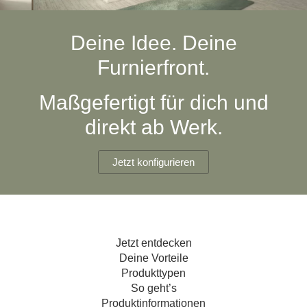
Hängeboard
Massivholzschrank
Badezimmerschrank
Outdoor-
Doppelbett
Fronten renovieren
White Living
Kommode
Küche
Schuhschrank
Badregal
Deine Idee. Deine
Polstermöbel
TV-Möbel
Hängeschrank
Spiegelschrank
Outdoorküche
Für Dachschrägen
Furnierfront.
Sideboard
Sofa
der
aus
Produktlinie
Ecksofa
Hängeboards
Massivholz
Selection
Maßgefertigt für dich und
Sessel
Outdoorküche
direkt ab Werk.
Hocker
Kommoden
der
Schlafsofa
Produktlinie
Ultima
Massivholz-Schränke & -Regale
Schlafsessel
Jetzt konfigurieren
Regale
Schiebetüren
Jetzt entdecken
Sideboards
Deine Vorteile
Produkttypen
Sofas & Schlafsofas
So geht’s
Produktinformationen