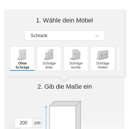
Tische & Bänke
Vitrinen
1. Wähle dein Möbel
Wandboards
Schrank
M
Ohne
Schräge
Schräge
Schräge
Schw
Schräge
links
rechts
hinten
2. Gib die Maße ein
cm