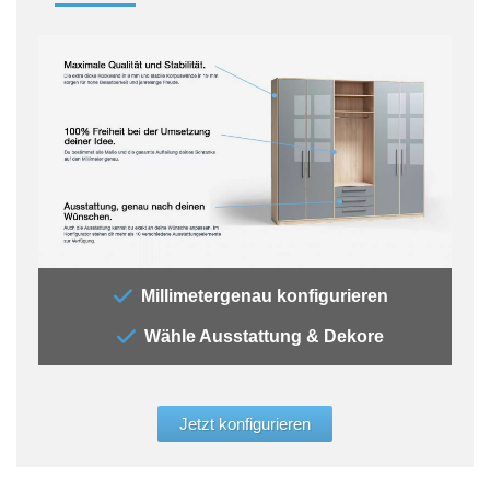
„Der
Millimetergenau konfigurieren
„All
Wähle Ausstattung & Dekore
jede
Auss
der 
glei
Jetzt konfigurieren
Aufb
werd