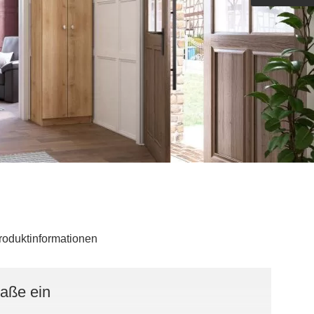
Outdoorküche der Produktlinie
Ultima
barer Schreibtisch
roduktinformationen
Maße ein