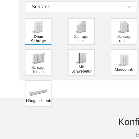
Tische & Bänke
Schrank
Vitrinen
Wandboards
Ohne
Schräge
Schräge
Schräge
links
rechts
Mit
Schräge
Massivholz
Schwebetür
hinten
Hängeschrank
Konf
M