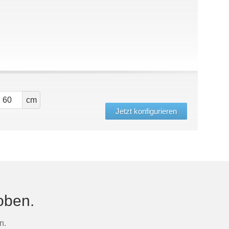
cm
Jetzt konfigurieren
oben.
n.