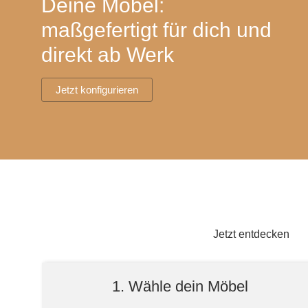
Deine Möbel:
Lowboard
Einbauschrank
Sideboard
Vitrine
Fronten renovieren
White Living
maßgefertigt für dich und
Highboard
Eckschrank
direkt ab Werk
Hängeboard
Für Dachschrägen
Massivholzschrank
Kommode
Schuhschrank
Hängeboards
Jetzt konfigurieren
TV-Möbel
Hängeschrank
Sideboard aus Massivh
Kommoden
Massivholz-Schränke & -Regale
Regale
Schiebetüren
Jetzt entdecken
Sideboards
1. Wähle dein Möbel
Sofas & Schlafsofas