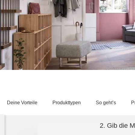
Schlafsessel
Schiebetür
Tisch
Schiebetür als Raumteiler
Schiebetür vor einer Nische
Schreibtisch
Schiebetür als Durchgangstür
höhenverstell
Schiebetür für Dachschräge
Couchtisch
olz
Deine Vorteile
Produkttypen
So geht’s
P
2. Gib die 