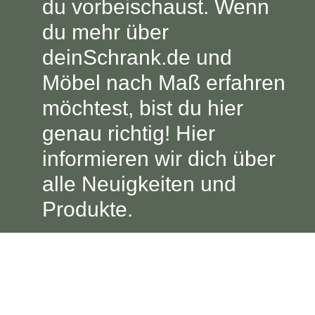
du vorbeischaust. Wenn
Lowboard
Einbauschrank
Sideboard
Vitrine
Fronten renovieren
White Living
du mehr über
Highboard
Eckschrank
deinSchrank.de und
Hängeboard
Für Dachschrägen
Massivholzschrank
Kommode
Möbel nach Maß erfahren
Schuhschrank
Hängeboards
TV-Möbel
Hängeschrank
möchtest, bist du hier
Sideboard aus Massivh
Kommoden
genau richtig! Hier
informieren wir dich über
Massivholz-Schränke & -Regale
alle Neuigkeiten und
Regale
Produkte.
Schiebetüren
Sideboards
Sofas & Schlafsofas