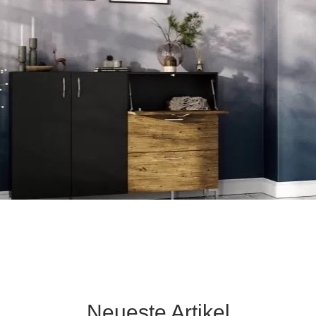
Schlafsessel
Schiebetür
Tisch
Schiebetür als Raumteiler
Schiebetür vor einer Nische
Schreibtisch
Schiebetür als Durchgangstür
höhenverstell
Schiebetür für Dachschräge
Couchtisch
olz
Neueste Artikel