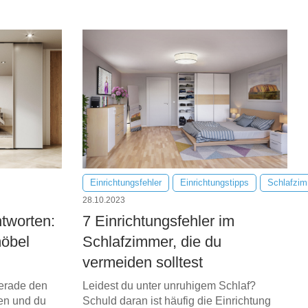
Einrichtungsfehler
Einrichtungstipps
Schlafzi
28.10.2023
ntworten:
7 Einrichtungsfehler im
möbel
Schlafzimmer, die du
vermeiden solltest
erade den
Leidest du unter unruhigem Schlaf?
en und du
Schuld daran ist häufig die Einrichtung