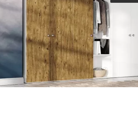
Outdoorküche der Produktlinie
Ultima
barer Schreibtisch