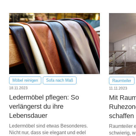
Tische & Bänke
Vitrinen
Wandboards
Möbel reinigen
Sofa nach Maß
Raumteiler
18.11.2023
11.11.2023
Ledermöbel pflegen: So
Mit Raumt
verlängerst du ihre
Ruhezon
Lebensdauer
schaffen
Ledermöbel sind etwas Besonderes.
Raumteiler e
Nicht nur, dass sie elegant und edel
schwierig, w