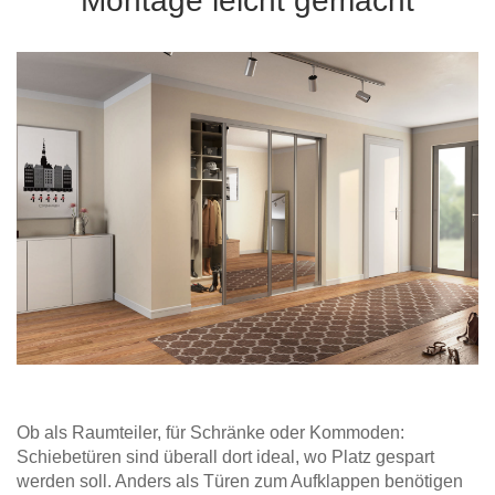
Montage leicht gemacht
Hängeboard
Massivholzschrank
Badezimmerschrank
Outdoor-
Doppelbett
Fronten renovieren
White Living
Kommode
Küche
Schuhschrank
Badregal
Polstermöbel
TV-Möbel
Hängeschrank
Spiegelschrank
Outdoorküche
Für Dachschrägen
Sideboard
Sofa
der
aus
Produktlinie
Ecksofa
Hängeboards
Massivholz
Selection
Sessel
Outdoorküche
Hocker
Kommoden
der
Schlafsofa
Produktlinie
Ultima
Massivholz-Schränke & -Regale
Schlafsessel
Regale
Schiebetüren
Sideboards
Ob als Raumteiler, für Schränke oder Kommoden:
Schiebetüren sind überall dort ideal, wo Platz gespart
Sofas & Schlafsofas
werden soll. Anders als Türen zum Aufklappen benötigen