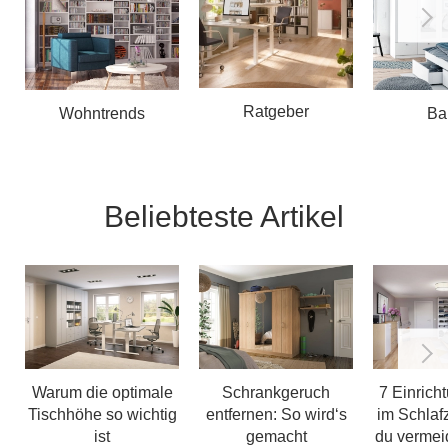
Ratgeber
Wohntrends
Ba
Beliebteste Artikel
Warum die optimale
Schrankgeruch
7 Einrich
Tischhöhe so wichtig
entfernen: So wird‘s
im Schlaf
ist
gemacht
du vermeid