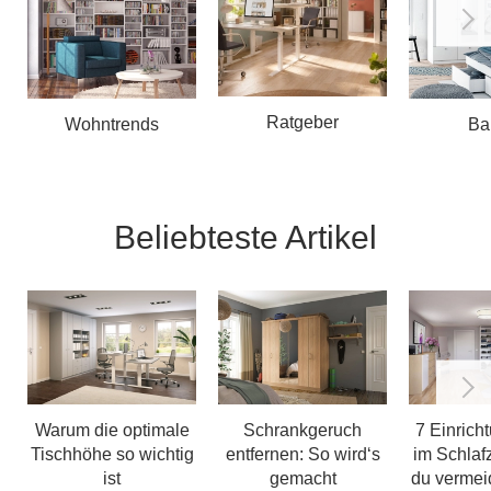
Ratgeber
Wohntrends
Ba
Beliebteste Artikel
Warum die optimale
Schrankgeruch
7 Einrich
Tischhöhe so wichtig
entfernen: So wird‘s
im Schlaf
ist
gemacht
du vermeid