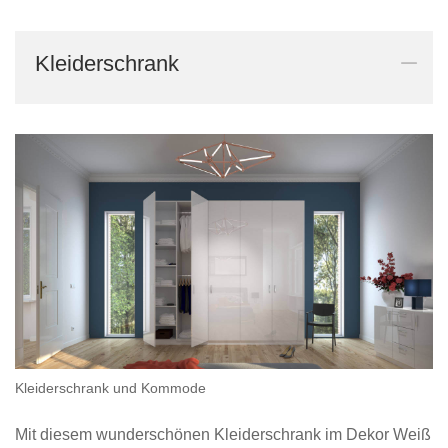
Tische & Bänke
Kleiderschrank
Vitrinen
Wandboards
Kleiderschrank und Kommode
Mit diesem wunderschönen Kleiderschrank im Dekor Weiß