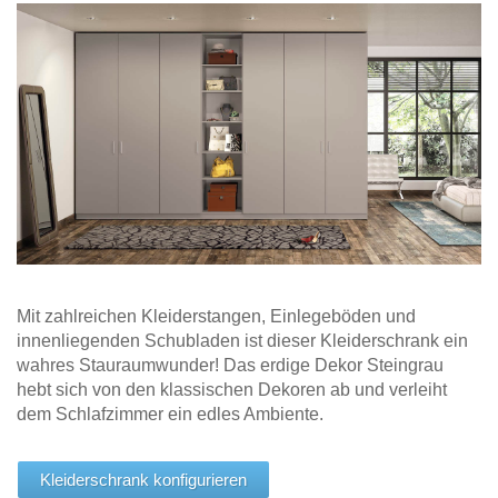
Hängeboard
Massivholzschrank
Badezimmerschrank
Outdoor-
Doppelbett
Fronten renovieren
White Living
Kommode
Küche
Schuhschrank
Badregal
Polstermöbel
TV-Möbel
Hängeschrank
Spiegelschrank
Outdoorküche
Für Dachschrägen
Sideboard
Sofa
der
aus
Produktlinie
Ecksofa
Hängeboards
Massivholz
Selection
Sessel
Outdoorküche
Hocker
Kommoden
der
Schlafsofa
Produktlinie
Ultima
Massivholz-Schränke & -Regale
Schlafsessel
Regale
Mit zahlreichen Kleiderstangen, Einlegeböden und
innenliegenden Schubladen ist dieser Kleiderschrank ein
Schiebetüren
wahres Stauraumwunder! Das erdige Dekor Steingrau
hebt sich von den klassischen Dekoren ab und verleiht
Sideboards
dem Schlafzimmer ein edles Ambiente.
Sofas & Schlafsofas
Kleiderschrank konfigurieren