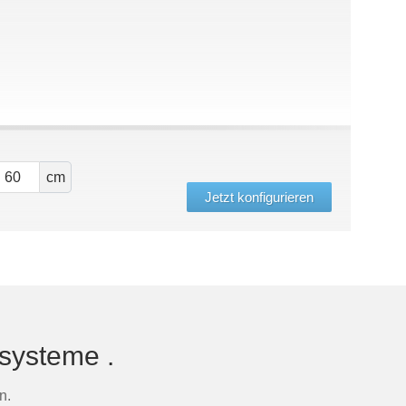
cm
Jetzt konfigurieren
lsysteme .
n.