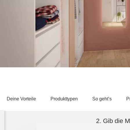
Schlafsessel
Schiebetür
Tisch
Schiebetür als Raumteiler
Schiebetür vor einer Nische
Schreibtisch
Schiebetür als Durchgangstür
höhenverstell
Schiebetür für Dachschräge
Couchtisch
olz
Deine Vorteile
Produkttypen
So geht’s
P
2. Gib die 