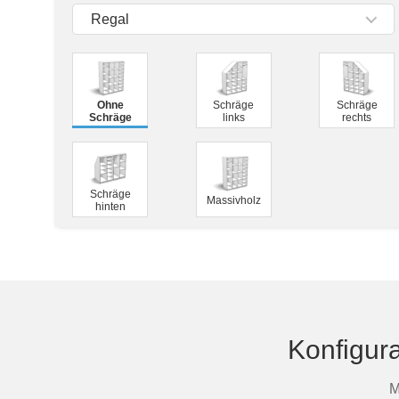
Tische & Bänke
Regal
Vitrinen
Wandboards
Ohne
Schräge
Schräge
Schräge
links
rechts
Schräge
Massivholz
hinten
Konfigura
M