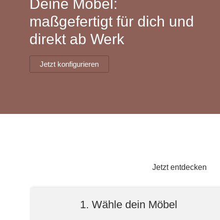
Deine Möbel:
Lowboard
Einbauschrank
Sideboard
Vitrine
Fronten renovieren
White Living
maßgefertigt für dich und
Highboard
Eckschrank
direkt ab Werk
Hängeboard
Für Dachschrägen
Massivholzschrank
Kommode
Schuhschrank
Hängeboards
Jetzt konfigurieren
TV-Möbel
Hängeschrank
Sideboard aus Massivh
Kommoden
Massivholz-Schränke & -Regale
Regale
Schiebetüren
Jetzt entdecken
Sideboards
1. Wähle dein Möbel
Sofas & Schlafsofas