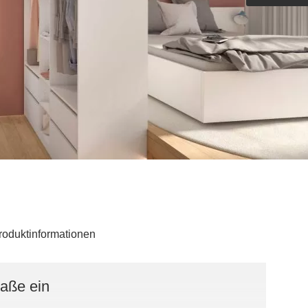
Outdoorküche der Produktlinie
Ultima
barer Schreibtisch
roduktinformationen
Maße ein