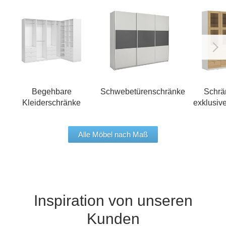
Begehbare
Schwebetürenschränke
Schrä
Kleiderschränke
exklusiv
Alle Möbel nach Maß
Inspiration von unseren
Kunden