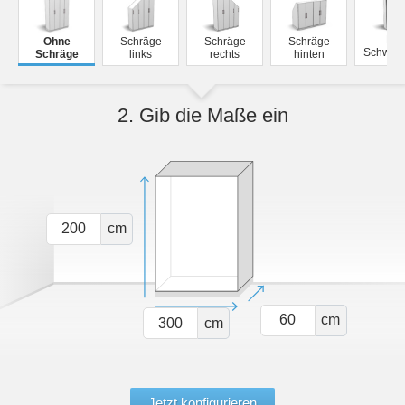
Mit
Ohne
Schräge
Schräge
Schräge
Schwebe
Schräge
links
rechts
hinten
2. Gib die Maße ein
cm
cm
cm
Jetzt konfigurieren