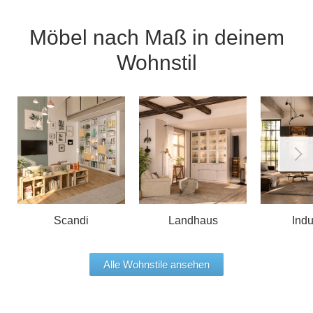
Möbel nach Maß in deinem
Wohnstil
Scandi
Landhaus
Indu
Alle Wohnstile ansehen