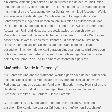
ein. Aufmaßanleitungen helfen dir beim Ausmessen deiner Raumsituation
und beinhalten nützliche Tipps und Tricks. Nachdem du die Maße bestimmt
hast, kannst du die Ausstattung deiner Schränke nach Maß festlegen. Wähle
aus, wie viele Kleiderstangen, Schubladen, und Einlegeböden in dein
Schranksystem eingebaut werden sollen. Im letzten Schritt kannst du das
Design und die Möbelfront festlegen. Du kannst dich zwischen einer großen
Auswahl an Uni- und Holzdekoren, sowie zwischen verschiedenen
Massivholzarten und Lackoberflächen entscheiden. Um dir die Wahl eines
passenden Dekors zu erleichtern, kannst du dir kostenlos Muster nach
Hause zusenden lassen. So kannst du dein Wunschdekor in Ruhe
aussuchen. Nachdem deine Konfiguration eingegangen ist, wird diese von
Schreinermeistern eingehend geprüft. Innerhalb weniger Wochen werden
deine Möbel produziert und zu deinem Wunschtermin geliefert.
Maßmöbel "Made in Germany"
Alle Schränke und andere Maßmöbel werden ganz nach deinen Wünschen
gefertigt. Somit ist jedes Möbelstück ein einzigartiges Unikat. Innovative
Fertigungsanlangen gepaart mit fundiertem Experten-Know-How stellen die
Herstellung von qualitativ hochwertigen Produkten sicher. Zu deiner
Sicherheit erhältst du außerdem 5 Jahre Garantie.
Gerne kannst du dir Möbel auch in der deinSchrank.de-Ausstellung
ansehen. Die Kundenberater vor Ort freuen sich auf deinen Besuch. Auf