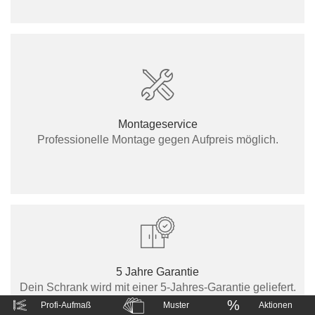
Montageservice
Professionelle Montage gegen Aufpreis möglich.
5 Jahre Garantie
Dein Schrank wird mit einer 5-Jahres-Garantie geliefert.
Sollte etwas mit deinem Schrank nicht in Ordnung sein,
%
Profi-Aufmaß
Muster
Aktionen