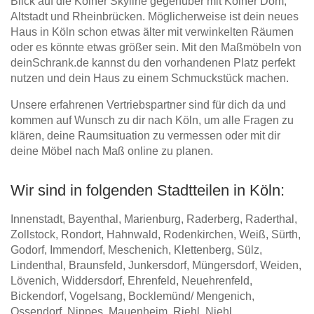
Blick auf die Kölner Skyline gegenüber mit Kölner Dom,
Altstadt und Rheinbrücken. Möglicherweise ist dein neues
Haus in Köln schon etwas älter mit verwinkelten Räumen
oder es könnte etwas größer sein. Mit den Maßmöbeln von
deinSchrank.de kannst du den vorhandenen Platz perfekt
nutzen und dein Haus zu einem Schmuckstück machen.
Unsere erfahrenen Vertriebspartner sind für dich da und
kommen auf Wunsch zu dir nach Köln, um alle Fragen zu
klären, deine Raumsituation zu vermessen oder mit dir
deine Möbel nach Maß online zu planen.
Wir sind in folgenden Stadtteilen in Köln:
Innenstadt, Bayenthal, Marienburg, Raderberg, Raderthal,
Zollstock, Rondort, Hahnwald, Rodenkirchen, Weiß, Sürth,
Godorf, Immendorf, Meschenich, Klettenberg, Sülz,
Lindenthal, Braunsfeld, Junkersdorf, Müngersdorf, Weiden,
Lövenich, Widdersdorf, Ehrenfeld, Neuehrenfeld,
Bickendorf, Vogelsang, Bocklemünd/ Mengenich,
Ossendorf, Nippes, Mauenheim, Riehl, Niehl,