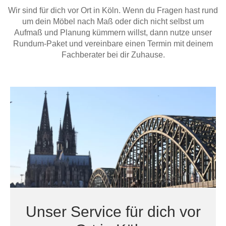
Hängeboard
Wir sind für dich vor Ort in Köln. Wenn du Fragen hast rund
Massivholzschrank
Badezimmerschrank
Outdoor-
Doppelbett
Fronten renovieren
White Living
um dein Möbel nach Maß oder dich nicht selbst um
Kommode
Küche
Schuhschrank
Badregal
Aufmaß und Planung kümmern willst, dann nutze unser
Polstermöbel
TV-Möbel
Hängeschrank
Spiegelschrank
Outdoorküche
Für Dachschrägen
Rundum-Paket und vereinbare einen Termin mit deinem
Sideboard
Sofa
der
Fachberater bei dir Zuhause.
aus
Produktlinie
Ecksofa
Hängeboards
Massivholz
Selection
Sessel
Outdoorküche
Hocker
Kommoden
der
Schlafsofa
Produktlinie
Ultima
Massivholz-Schränke & -Regale
Schlafsessel
Regale
Schiebetüren
Sideboards
Unser Service für dich vor
Sofas & Schlafsofas