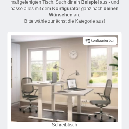
maßgefertigten Tisch. Such dir ein
Beispiel
aus - und
Hängeboard
Massivholzschrank
Badezimmerschrank
Outdoor-
Doppelbett
passe alles mit dem
Konfigurator
ganz nach
deinen
Fronten renovieren
White Living
Kommode
Küche
Schuhschrank
Badregal
Wünschen
an.
Polstermöbel
TV-Möbel
Bitte wähle zunächst die Kategorie aus!
Hängeschrank
Spiegelschrank
Outdoorküche
Für Dachschrägen
Sideboard
Sofa
der
aus
Produktlinie
Ecksofa
Hängeboards
Massivholz
Selection
konfigurierbar
Sessel
Outdoorküche
Hocker
Kommoden
der
Schlafsofa
Produktlinie
Ultima
Massivholz-Schränke & -Regale
Schlafsessel
Regale
Schiebetüren
Sideboards
Sofas & Schlafsofas
Schreibtisch