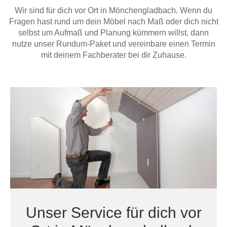
Hängeboard
Wir sind für dich vor Ort in Mönchengladbach. Wenn du
Massivholzschrank
Badezimmerschrank
Outdoor-
Doppelbett
Fronten renovieren
White Living
Fragen hast rund um dein Möbel nach Maß oder dich nicht
Kommode
Küche
Schuhschrank
Badregal
selbst um Aufmaß und Planung kümmern willst, dann
Polstermöbel
TV-Möbel
Hängeschrank
Spiegelschrank
Outdoorküche
Für Dachschrägen
nutze unser Rundum-Paket und vereinbare einen Termin
Sideboard
Sofa
der
mit deinem Fachberater bei dir Zuhause.
aus
Produktlinie
Ecksofa
Hängeboards
Massivholz
Selection
Sessel
Outdoorküche
Hocker
Kommoden
der
Schlafsofa
Produktlinie
Ultima
Massivholz-Schränke & -Regale
Schlafsessel
Regale
Schiebetüren
Sideboards
Unser Service für dich vor
Sofas & Schlafsofas