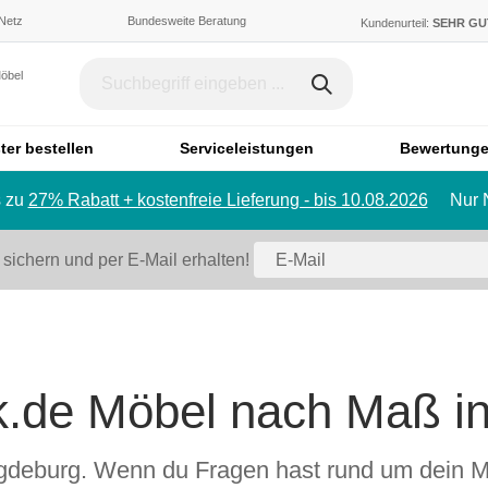
 Netz
Bundesweite Beratung
Kundenurteil:
SEHR G
Möbel
ter bestellen
Serviceleistungen
Bewertung
 zu
27% Rabatt + kostenfreie Lieferung - bis 10.08.2026
Nur 
Dachschräge & Treppe
Bett
Schrank mit Schräge
Einzelbett
 sichern und per E-Mail erhalten!
Regal mit Schräge
Doppelbett
Eckschrank mit Schräge
Polstermö
Schiebetür für Dachschräge
Sofa
Badmöbel
Ecksofa
k.de Möbel nach Maß i
Badezimmerschrank
Sessel
Badregal
Hocker
Spiegelschrank
Schlafsofa
Magdeburg. Wenn du Fragen hast rund um dein 