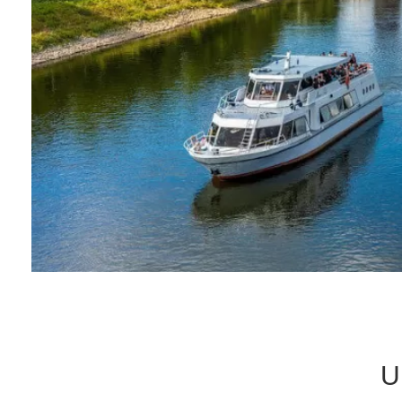
Tische & Bänke
Vitrinen
Wandboards
U