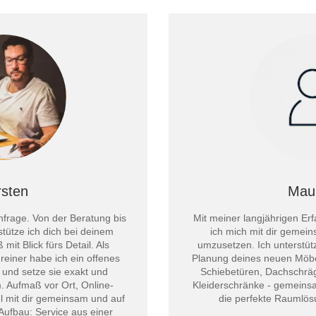
sten
Mau
nfrage. Von der Beratung bis
Mit meiner langjährigen Er
stütze ich dich bei deinem
ich mich mit dir gemei
it Blick fürs Detail. Als
umzusetzen. Ich unterstüt
reiner habe ich ein offenes
Planung deines neuen Möbe
 und setze sie exakt und
Schiebetüren, Dachschrä
m. Aufmaß vor Ort, Online-
Kleiderschränke - gemeinsa
l mit dir gemeinsam und auf
die perfekte Raumlö
ufbau: Service aus einer