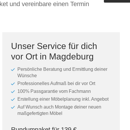
et und vereinbare einen Termin
Outdoorküche der Produktlinie
Ultima
barer Schreibtisch
Unser Service für dich
vor Ort in Magdeburg
Persönliche Beratung und Ermittlung deiner
Wünsche
Professionelles Aufmaß bei dir vor Ort
100% Passgarantie vom Fachmann
Erstellung einer Möbelplanung inkl. Angebot
Auf Wunsch auch Montage deiner neuen
maßgefertigten Möbel
Rundumpaket für 139 €