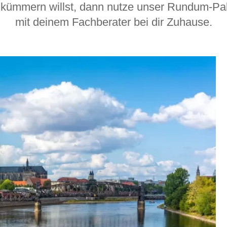
Schlafsessel
kümmern willst, dann nutze unser Rundum-Pak
Schiebetür
mit deinem Fachberater bei dir Zuhause.
Tisch
Schiebetür als Raumteiler
Schiebetür vor einer Nische
Schreibtisch
Schiebetür als Durchgangstür
höhenverstell
Schiebetür für Dachschräge
Couchtisch
olz