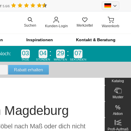
UT
5.6/6
Merkzettel
Suchen
Kunden-Login
Warenkorb
en
Inspirationen
Kontakt & Beratung
03
04
29
05
Noch:
Einzelteil
TAGE
STUNDEN
MINUTEN
SEKUNDEN
Einzelteil
Blende
Katalog
bel
Front
Schrankfront
Muster
Küchenfront
n Magdeburg
%
Outdoor-Küche
Aktion
Outdoorküche der Produktlinie
Möbel nach Maß oder dich nicht
Selection
Profi-Aufmaß