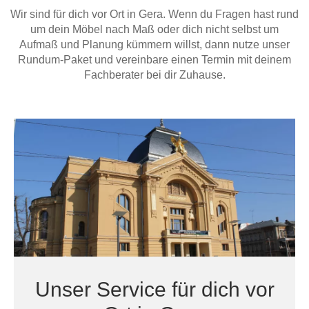
Hängeboard
Wir sind für dich vor Ort in Gera. Wenn du Fragen hast rund
Massivholzschrank
Badezimmerschrank
Outdoor-
Doppelbett
Fronten renovieren
White Living
um dein Möbel nach Maß oder dich nicht selbst um
Kommode
Küche
Schuhschrank
Badregal
Aufmaß und Planung kümmern willst, dann nutze unser
Polstermöbel
TV-Möbel
Hängeschrank
Spiegelschrank
Outdoorküche
Für Dachschrägen
Rundum-Paket und vereinbare einen Termin mit deinem
Sideboard
Sofa
der
Fachberater bei dir Zuhause.
aus
Produktlinie
Ecksofa
Hängeboards
Massivholz
Selection
Sessel
Outdoorküche
Hocker
Kommoden
der
Schlafsofa
Produktlinie
Ultima
Massivholz-Schränke & -Regale
Schlafsessel
Regale
Schiebetüren
Sideboards
Unser Service für dich vor
Sofas & Schlafsofas