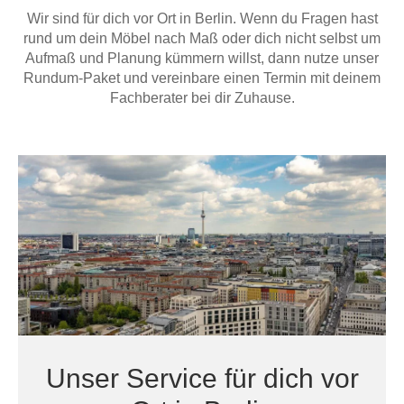
Hängeboard
Wir sind für dich vor Ort in Berlin. Wenn du Fragen hast
Massivholzschrank
Badezimmerschrank
Outdoor-
Doppelbett
Fronten renovieren
White Living
rund um dein Möbel nach Maß oder dich nicht selbst um
Kommode
Küche
Schuhschrank
Badregal
Aufmaß und Planung kümmern willst, dann nutze unser
Polstermöbel
TV-Möbel
Hängeschrank
Spiegelschrank
Outdoorküche
Für Dachschrägen
Rundum-Paket und vereinbare einen Termin mit deinem
Sideboard
Sofa
der
Fachberater bei dir Zuhause.
aus
Produktlinie
Ecksofa
Hängeboards
Massivholz
Selection
Sessel
Outdoorküche
Hocker
Kommoden
der
Schlafsofa
Produktlinie
Ultima
Massivholz-Schränke & -Regale
Schlafsessel
Regale
Schiebetüren
Sideboards
Unser Service für dich vor
Sofas & Schlafsofas