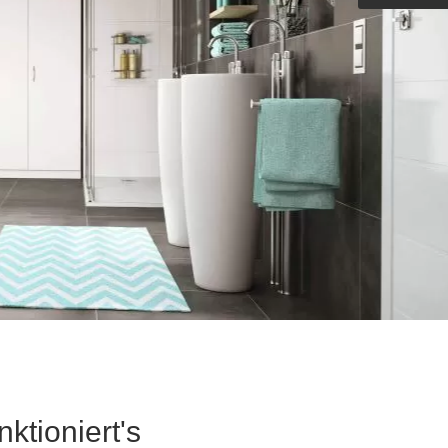
Outdoorküche der Produktlinie
Ultima
barer Schreibtisch
tioniert's