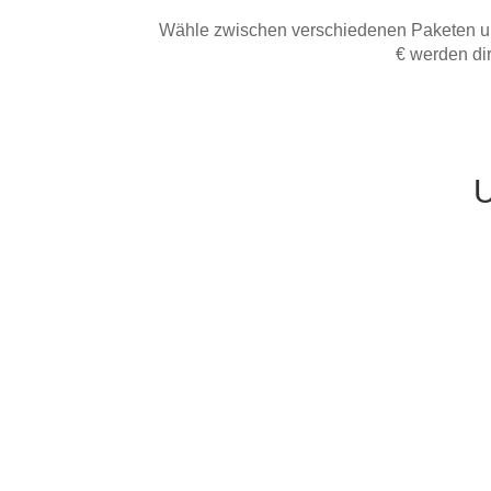
Tische & Bänke
Wähle zwischen verschiedenen Paketen und 
€ werden di
Vitrinen
Wandboards
U