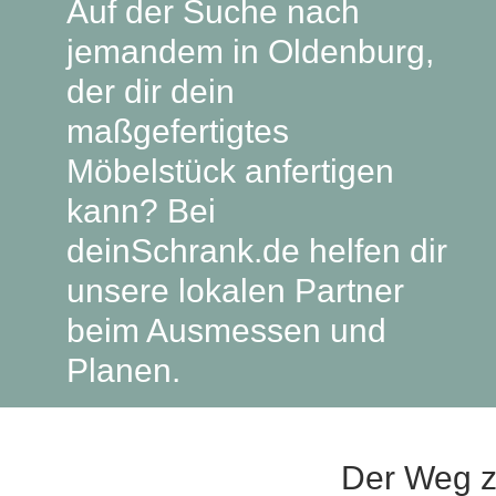
Auf der Suche nach
Lowboard
Einbauschrank
Sideboard
Vitrine
Fronten renovieren
White Living
jemandem in Oldenburg,
Highboard
Eckschrank
der dir dein
Hängeboard
Für Dachschrägen
Massivholzschrank
Kommode
Schuhschrank
maßgefertigtes
Hängeboards
TV-Möbel
Hängeschrank
Möbelstück anfertigen
Sideboard aus Massivh
Kommoden
kann? Bei
deinSchrank.de helfen dir
Massivholz-Schränke & -Regale
unsere lokalen Partner
Regale
beim Ausmessen und
Schiebetüren
Planen.
Sideboards
Sofas & Schlafsofas
Der Weg z