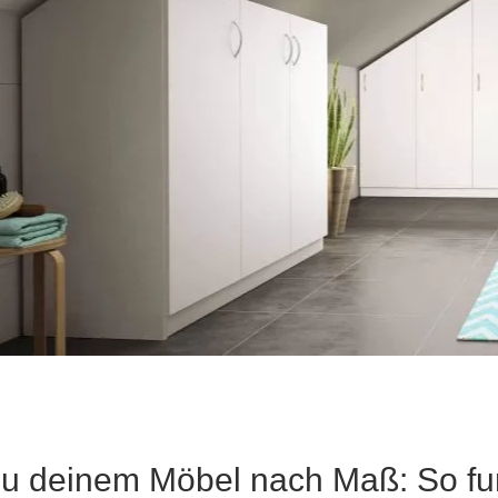
Schlafsessel
Schiebetür
Tisch
Schiebetür als Raumteiler
Schiebetür vor einer Nische
Schreibtisch
Schiebetür als Durchgangstür
höhenverstell
Schiebetür für Dachschräge
Couchtisch
olz
u deinem Möbel nach Maß: So funk