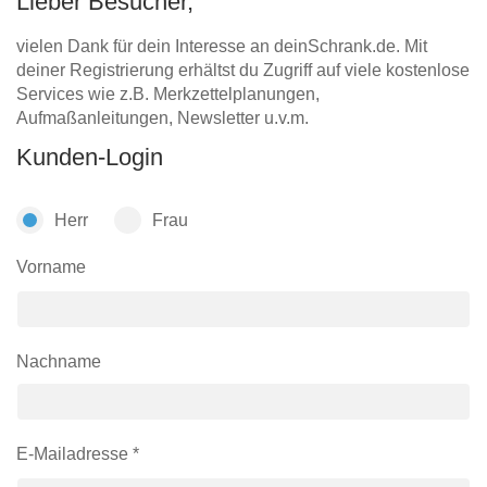
Lieber Besucher,
Hängeboard
Massivholzschrank
Badezimmerschrank
Outdoor-
Doppelbett
Fronten renovieren
White Living
vielen Dank für dein Interesse an deinSchrank.de. Mit
Kommode
Küche
Schuhschrank
Badregal
deiner Registrierung erhältst du Zugriff auf viele kostenlose
Polstermöbel
TV-Möbel
Hängeschrank
Spiegelschrank
Outdoorküche
Für Dachschrägen
Services wie z.B. Merkzettelplanungen,
Sideboard
Sofa
der
Aufmaßanleitungen, Newsletter u.v.m.
aus
Produktlinie
Ecksofa
Hängeboards
Massivholz
Selection
Kunden-Login
Sessel
Outdoorküche
Hocker
Kommoden
der
Herr
Frau
Schlafsofa
Produktlinie
Ultima
Massivholz-Schränke & -Regale
Schlafsessel
Vorname
Regale
Schiebetüren
Nachname
Sideboards
E-Mailadresse *
Sofas & Schlafsofas