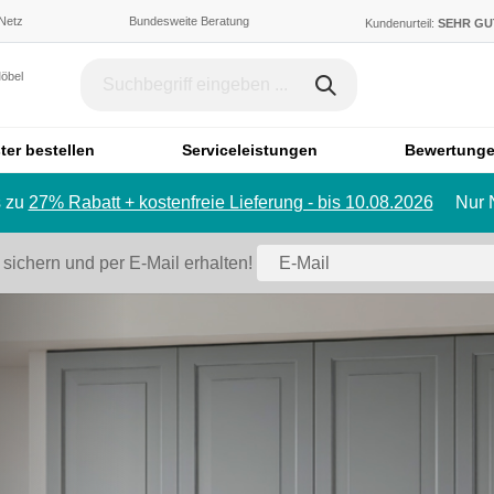
 Netz
Bundesweite Beratung
Kundenurteil:
SEHR G
Möbel
ter bestellen
Serviceleistungen
Bewertung
 zu
27% Rabatt + kostenfreie Lieferung - bis 10.08.2026
Nur 
Dachschräge & Treppe
Bett
Schrank mit Schräge
Einzelbett
 sichern und per E-Mail erhalten!
Regal mit Schräge
Doppelbett
Eckschrank mit Schräge
Polstermö
Schiebetür für Dachschräge
Sofa
Badmöbel
Ecksofa
Badezimmerschrank
Sessel
Badregal
Hocker
Spiegelschrank
Schlafsofa