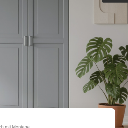
Outdoorküche der Produktlinie
Ultima
barer Schreibtisch
ch mit Montage.