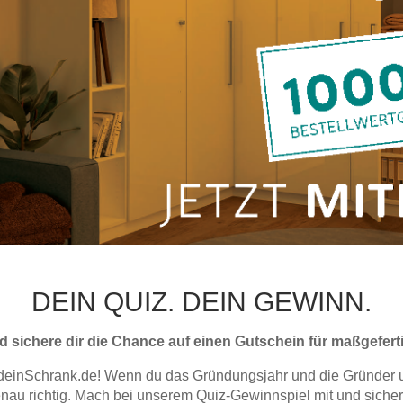
Schlafsessel
Schiebetür
Tisch
Schiebetür als Raumteiler
Schiebetür vor einer Nische
Schreibtisch
Schiebetür als Durchgangstür
höhenverstell
Schiebetür für Dachschräge
Couchtisch
olz
DEIN QUIZ. DEIN GEWINN.
sichere dir die Chance auf einen Gutschein für maßgeferti
einSchrank.de! Wenn du das Gründungsjahr und die Gründer 
enau richtig. Mach bei unserem Quiz-Gewinnspiel mit und sicher