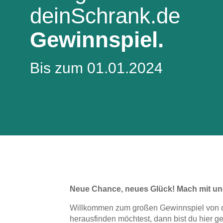
Lowboard
Einbauschrank
deinSchrank.de
Sideboard
Vitrine
Fronten renovieren
White Living
Highboard
Eckschrank
Gewinnspiel.
Hängeboard
Für Dachschrägen
Massivholzschrank
Kommode
Schuhschrank
Bis zum 01.01.2024
Hängeboards
TV-Möbel
Hängeschrank
Sideboard aus Massivh
Kommoden
Massivholz-Schränke & -Regale
Regale
Schiebetüren
Sideboards
Neue Chance, neues Glück! Mach mit und 
Willkommen zum großen Gewinnspiel von d
Sofas & Schlafsofas
herausfinden möchtest, dann bist du hier g