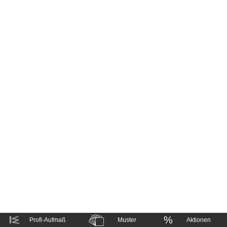
Hängeboard
Massivholzschrank
Badezimmerschrank
Outdoor-
Doppelbett
Kommode
Küche
Schuhschrank
Badregal
Polstermöbel
TV-Möbel
Hängeschrank
Spiegelschrank
Outdoorküche
Sideboard
Sofa
der
aus
Produktlinie
Ecksofa
Massivholz
Selection
Sessel
Outdoorküche
Hocker
der
Schlafsofa
Produktlinie
Ultima
Schlafsessel
%
Profi-Aufmaß
Muster
Aktionen