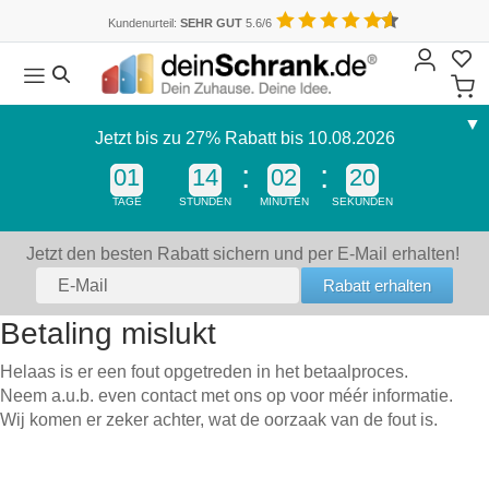
Kundenurteil:
SEHR GUT
5.6/6
▼
Schrank
Jetzt bis zu 27% Rabatt bis 10.08.2026
Regal
Dachschräge
Schiebetür
Tisch
& Treppe
01
14
02
Schiebetür
20
Kleiderschrank
Bücherregal
Schreibtisch
als
Schrank
höhenverstellb
Wohnzimmerschrank
Aktenregal
TAGE
STUNDEN
MINUTEN
SEKUNDEN
Raumteiler
mit
Schreibtisch
Esszimmerschrank
Raumteiler
Schräge
Schiebetür
Couchtisch
Jetzt den besten Rabatt sichern und per E-Mail erhalten!
Mehrzweckschrank
Regalwand
vor einer
Regal mit
Kinderzimmerschrank
Eckregal
Nische
Schräge
Einzelteil
Schiebetür als
Büroschrank
Massivholzregal
Eckschrank
Betaling mislukt
Einzelteil
Durchgangstür
mit
Garderobenschrank
Hängeregal
Blende
Schräge
Schiebetür
Helaas is er een fout opgetreden in het betaalproces.
Drehtürenschrank
für
Sideboard
Schiebetür
Neem a.u.b. even contact met ons op voor méér informatie.
Schwebetürenschrank
Front
Dachschräge
für
Wij komen er zeker achter, wat de oorzaak van de fout is.
Lowboard
Einbauschrank
Dachschräge
Schrankfront
Bett
Sideboard
Vitrine
Küchenfront
Badmöbel
Highboard
Eckschrank
Einzelbett