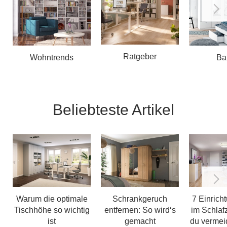
Ratgeber
Wohntrends
Ba
Beliebteste Artikel
Warum die optimale
Schrankgeruch
7 Einrich
Tischhöhe so wichtig
entfernen: So wird‘s
im Schlaf
ist
gemacht
du vermeid