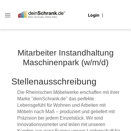
Login
Partner
Stellenangebote
Arbeitsvorbereitung
Für Bewerber
Kunden-Login
Presse
Einkauf & Logistik
Jobprofile & Videos
Für Service-Partner
Mitarbeiter Instandhaltung
Mediathek
HR
Vorteile & Benefits
Für Medien
Maschinenpark (w/m/d)
Marketing & PR
Team-Stimmen
Für Kunden
Stellenausschreibung
Office
Service-Partner
Die Rheinischen Möbelwerke erschaffen mit ihrer
Marke "deinSchrank.de" das perfekte
Produktion
Lebensgefühl für Wohnen und Arbeiten mit
Möbeln nach Maß – produziert und geliefert mit
Service-Partner
Präzision bei jedem Einzelstück. Wir sind
Innovationsvorreiter und teilen mit unseren
Verkauf
Kunden aus ganz Europa unsere Leidenschaft für