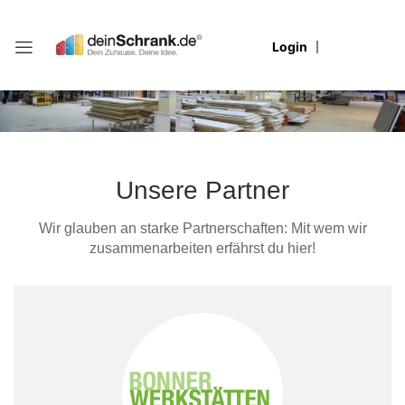
Login
Partner
Stellenangebote
Arbeitsvorbereitung
Für Bewerber
Kunden-Login
Presse
Einkauf & Logistik
Jobprofile & Videos
Für Service-Partner
Mediathek
HR
Vorteile & Benefits
Für Medien
Unsere Partner
Marketing & PR
Team-Stimmen
Für Kunden
Wir glauben an starke Partnerschaften: Mit wem wir
zusammenarbeiten erfährst du hier!
Office
Service-Partner
Produktion
Service-Partner
Verkauf