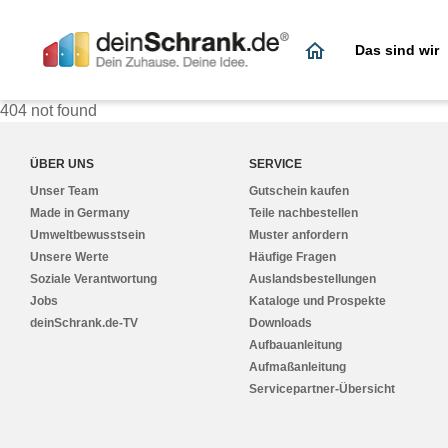
Das sind wir
Partner
Stellenangebote
Arbeitsvorbereitung
Für Bewerber
404 not found
Presse
Einkauf & Logistik
Jobprofile & Videos
Für Service-Partner
ÜBER UNS
SERVICE
Unser Team
Gutschein kaufen
Mediathek
HR
Vorteile & Benefits
Für Medien
Made in Germany
Teile nachbestellen
Umweltbewusstsein
Muster anfordern
Marketing & PR
Team-Stimmen
Für Kunden
Unsere Werte
Häufige Fragen
Soziale Verantwortung
Auslandsbestellungen
Office
Service-Partner
Jobs
Kataloge und Prospekte
deinSchrank.de-TV
Downloads
Produktion
Aufbauanleitung
Aufmaßanleitung
Service-Partner
Servicepartner-Übersicht
Verkauf