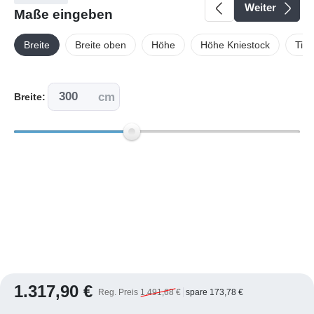
Weiter
Maße eingeben
Breite
Breite oben
Höhe
Höhe Kniestock
Tief
cm
Breite:
1.317,90 €
Reg. Preis
1.491,68 €
spare 173,78 €