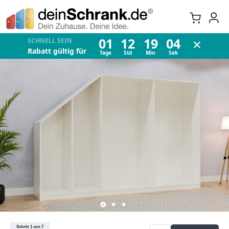
×
01
12
19
04
SCHNELL SEIN
Rabatt gültig für
Tage
Std
Min
Sek
Schritt 1 von 7