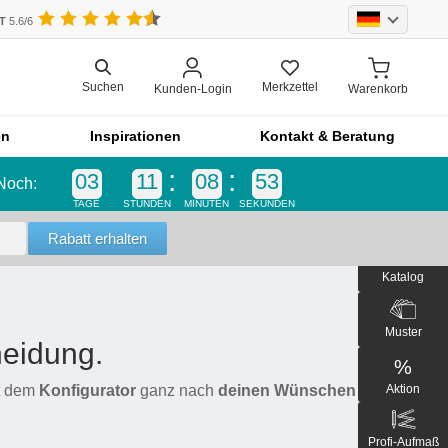
UT
5.6/6
Merkzettel
Suchen
Kunden-Login
Warenkorb
en
Inspirationen
Kontakt & Beratung
03
11
08
53
Noch:
Einzelteil
TAGE
STUNDEN
MINUTEN
SEKUNDEN
Einzelteil
Blende
Katalog
bel
Front
Schrankfront
Muster
heidung.
Küchenfront
%
Outdoor-Küche
Aktion
it dem
Konfigurator
ganz nach
deinen Wünschen
an.
Outdoorküche der Produktlinie
Selection
Profi-Aufmaß