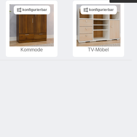
Outdoorküche der Produktlinie
konfigurierbar
konfigurierbar
Ultima
barer Schreibtisch
Kommode
TV-Möbel