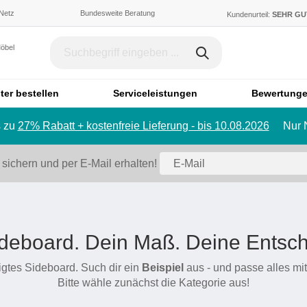
 Netz
Bundesweite Beratung
Kundenurteil:
SEHR G
Möbel
ter bestellen
Serviceleistungen
Bewertung
 zu
27% Rabatt + kostenfreie Lieferung - bis 10.08.2026
Nur 
Dachschräge & Treppe
Bett
Schrank mit Schräge
Einzelbett
 sichern und per E-Mail erhalten!
Regal mit Schräge
Doppelbett
Eckschrank mit Schräge
Polstermö
Schiebetür für Dachschräge
Sofa
Badmöbel
deboard. Dein Maß. Deine Entsc
Ecksofa
Badezimmerschrank
Sessel
tigtes Sideboard. Such dir ein
Beispiel
aus - und passe alles m
Badregal
Hocker
Bitte wähle zunächst die Kategorie aus!
Spiegelschrank
Schlafsofa