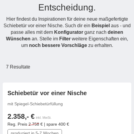
Entscheidung.
Hängeboard
Massivholzschrank
Badezimmerschrank
Outdoor-
Doppelbett
Fronten renovieren
White Living
Kommode
Küche
Schuhschrank
Badregal
Hier findest du Inspirationen für deine neue maßgefertigte
Polstermöbel
TV-Möbel
Hängeschrank
Spiegelschrank
Outdoorküche
Für Dachschrägen
Schiebetür vor einer Nische. Such dir ein
Beispiel
aus - und
Sideboard
Sofa
der
passe alles mit dem
Konfigurator
ganz nach
deinen
aus
Produktlinie
Ecksofa
Wünschen
an. Stelle im
Filter
weitere Eigenschaften ein,
Hängeboards
Massivholz
Selection
um
noch bessere Vorschläge
Sessel
zu erhalten.
Outdoorküche
Hocker
Kommoden
der
Schlafsofa
Produktlinie
7
Resultate
Ultima
Massivholz-Schränke & -Regale
Schlafsessel
Regale
frei konfigurierbar
Schiebetür vor einer Nische
Schiebetüren
mit Spiegel-Schiebetürfüllung
Sideboards
2.358,- €
inkl. MwSt.
Reg. Preis
2.758
€ | spare 400 €
Sofas & Schlafsofas
produziert in 5-7 Wochen