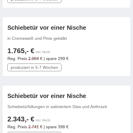
Tische & Bänke
Vitrinen
frei konfigurierbar
Schiebetür vor einer Nische
Wandboards
in Cremeweiß und Pinie gekälkt
1.765,- €
inkl. MwSt.
Reg. Preis
2.064
€ | spare 299 €
produziert in 5-7 Wochen
frei konfigurierbar
Schiebetür vor einer Nische
Schiebetürfüllungen in satiniertem Glas und Anthrazit
2.343,- €
inkl. MwSt.
Reg. Preis
2.741
€ | spare 398 €