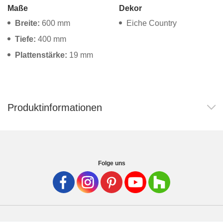
Maße
Dekor
Tische & Bänke
Breite:
600 mm
Eiche Country
Vitrinen
Tiefe:
400 mm
Plattenstärke:
19 mm
Wandboards
Produktinformationen
Folge uns