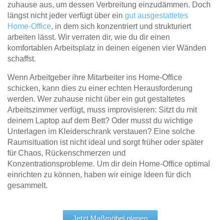
zuhause aus, um dessen Verbreitung einzudämmen. Doch
Tische & Bänke
längst nicht jeder verfügt über ein
gut ausgestattetes
Home-Office
, in dem sich konzentriert und strukturiert
Vitrinen
arbeiten lässt. Wir verraten dir, wie du dir einen
komfortablen Arbeitsplatz in deinen eigenen vier Wänden
Wandboards
schaffst.
Wenn Arbeitgeber ihre Mitarbeiter ins Home-Office
schicken, kann dies zu einer echten Herausforderung
werden. Wer zuhause nicht über ein gut gestaltetes
Arbeitszimmer verfügt, muss improvisieren: Sitzt du mit
deinem Laptop auf dem Bett? Oder musst du wichtige
Unterlagen im Kleiderschrank verstauen? Eine solche
Raumsituation ist nicht ideal und sorgt früher oder später
für Chaos, Rückenschmerzen und
Konzentrationsprobleme. Um dir dein Home-Office optimal
einrichten zu können, haben wir einige Ideen für dich
gesammelt.
Jetzt Maßmöbel planen