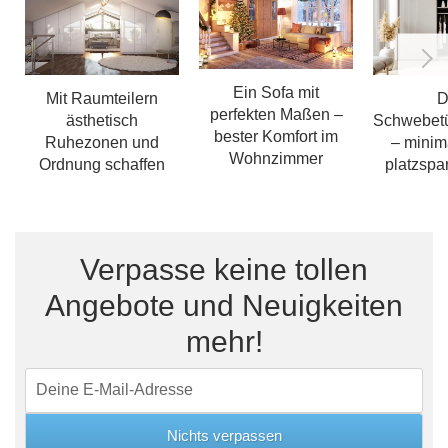
Ein Sofa mit
Mit Raumteilern
D
perfekten Maßen –
ästhetisch
Schwebet
bester Komfort im
Ruhezonen und
– minima
Wohnzimmer
Ordnung schaffen
platzspa
Verpasse keine tollen
Angebote und Neuigkeiten
mehr!