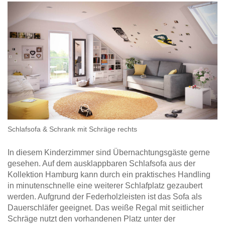
Hängeboard
Massivholzschrank
Badezimmerschrank
Outdoor-
Doppelbett
Fronten renovieren
White Living
Kommode
Küche
Schuhschrank
Badregal
Polstermöbel
TV-Möbel
Hängeschrank
Spiegelschrank
Outdoorküche
Für Dachschrägen
Sideboard
Sofa
der
aus
Produktlinie
Ecksofa
Hängeboards
Massivholz
Selection
Sessel
Outdoorküche
Hocker
Kommoden
der
Schlafsofa
Produktlinie
Ultima
Massivholz-Schränke & -Regale
Schlafsessel
Schlafsofa & Schrank mit Schräge rechts
Regale
In diesem Kinderzimmer sind Übernachtungsgäste gerne
Schiebetüren
gesehen. Auf dem ausklappbaren Schlafsofa aus der
Kollektion Hamburg kann durch ein praktisches Handling
in minutenschnelle eine weiterer Schlafplatz gezaubert
Sideboards
werden. Aufgrund der Federholzleisten ist das Sofa als
Dauerschläfer geeignet. Das weiße Regal mit seitlicher
Sofas & Schlafsofas
Schräge nutzt den vorhandenen Platz unter der